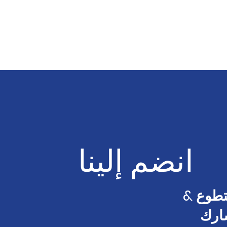
انضم إلينا
طوع &
ارك