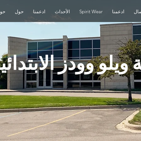
صال
ادعمنا
Spirit Wear
الأحداث
ادعمنا
حول
حو
يلو وودز الابتدائية