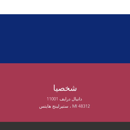
شخصيا
11001 دانيال درايف
ستيرلينج هايتس ، MI 48312