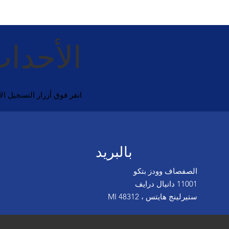
الأحداث
انقر فوق أزرار التسجيل ا
بالبريد
الصفصاف وودز بتكو
11001 دانيال درايف
ستيرلينج هايتس ، MI 48312