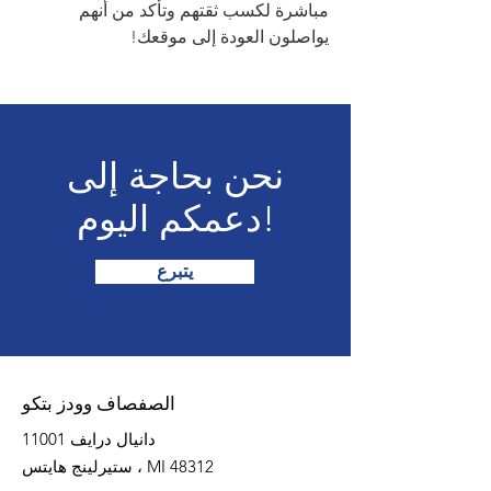
مباشرة لكسب ثقتهم وتأكد من أنهم
يواصلون العودة إلى موقعك!
نحن بحاجة إلى
دعمكم اليوم!
يتبرع
الصفصاف وودز بتكو
11001 دانيال درايف
ستيرلينج هايتس ، MI 48312