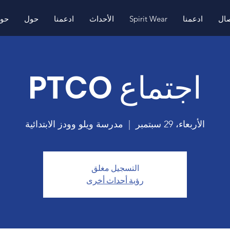
صال
ادعمنا
Spirit Wear
الأحداث
ادعمنا
حول
حو
اجتماع PTCO
الأربعاء، 29 سبتمبر
  |  
مدرسة ويلو وودز الابتدائية
التسجيل مغلق
رؤية أحداث أخرى