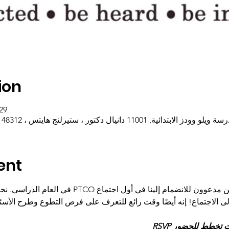
ion
29 سبتمبر 2021، 6:30 م – 30
و وودز الابتدائية, 11001 دانيال دكتور ، ستيرلنج هايتس ، MI 48312 ، الولايات المتحدة الأمريكية
ent
ضمام إلينا في أول اجتماع PTCO في العام الدراسي. نحن نبحث عن 
لى الاجتماع! إنه أيضًا وقت رائع للتعرف على فرص التطوع وطرح الأسئلة