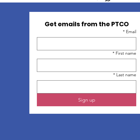
Get emails from the PTCO
*
Email
*
First name
*
Last name
Sign up