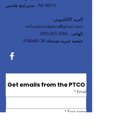
ستيرلينج هايتس ، MI 48312
البريد الإلكتروني
:
willowwoodsptco@gmail.com
الهاتف
:
(586) 825-2850
جمعية خيرية مسجلة:
38-3180680
Get emails from the PTCO
*
Email
*
First name