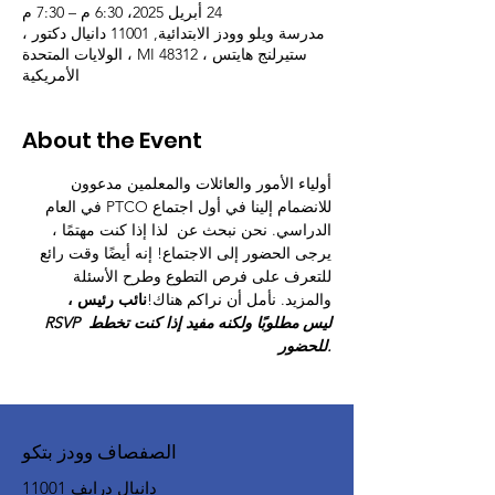
24 أبريل 2025، 6:30 م – 7:30 م
مدرسة ويلو وودز الابتدائية, 11001 دانيال دكتور ،
ستيرلنج هايتس ، MI 48312 ، الولايات المتحدة
الأمريكية
About the Event
أولياء الأمور والعائلات والمعلمين مدعوون 
للانضمام إلينا في أول اجتماع PTCO في العام 
الدراسي. نحن نبحث عن 
 لذا إذا كنت مهتمًا ، 
يرجى الحضور إلى الاجتماع! إنه أيضًا وقت رائع 
للتعرف على فرص التطوع وطرح الأسئلة 
والمزيد. نأمل أن نراكم هناك!
نائب رئيس ،
RSVP ليس مطلوبًا ولكنه مفيد إذا كنت تخطط 
للحضور.
الصفصاف وودز بتكو
11001 دانيال درايف