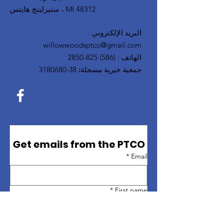
ستيرلينج هايتس ، MI 48312
البريد الإلكتروني
:
willowwoodsptco@gmail.com
الهاتف
:
(586) 825-2850
جمعية خيرية مسجلة:
38-3180680
Get emails from the PTCO
*
Email
*
First name