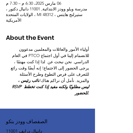
06 مارس 2025، 6:30 م – 7:30 م
مدرسة ويلو وودز الابتدائية, 11001 دانيال دكتور ،
ستيرلنج هايتس ، MI 48312 ، الولايات المتحدة
الأمريكية
About the Event
أولياء الأمور والعائلات والمعلمين مدعوون 
للانضمام إلينا في أول اجتماع PTCO في العام 
الدراسي. نحن نبحث عن 
 لذا إذا كنت مهتمًا ، 
يرجى الحضور إلى الاجتماع! إنه أيضًا وقت رائع 
للتعرف على فرص التطوع وطرح الأسئلة 
والمزيد. نأمل أن نراكم هناك!
نائب رئيس ،
RSVP ليس مطلوبًا ولكنه مفيد إذا كنت تخطط 
للحضور.
الصفصاف وودز بتكو
11001 دانيال درايف