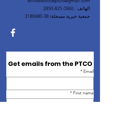
willowwoodsptco@gmail.com
الهاتف
:
(586) 825-2850
جمعية خيرية مسجلة:
38-3180680
Get emails from the PTCO
*
Email
*
First name
*
Last name
Sign up