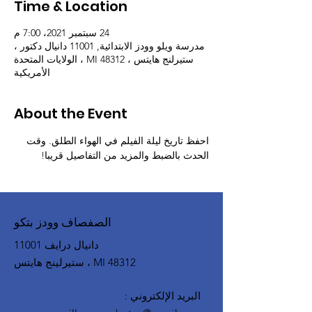
Time & Location
24 سبتمبر 2021، 7:00 م
مدرسة ويلو وودز الابتدائية, 11001 دانيال دكتور ،
ستيرلنج هايتس ، MI 48312 ، الولايات المتحدة
الأمريكية
About the Event
احفظ تاريخ ليلة الفيلم في الهواء الطلق. وقت 
الحدث بالضبط والمزيد من التفاصيل قريبا!
الصفصاف وودز بتكو
11001 دانيال درايف
ستيرلينج هايتس ، MI 48312
البريد الإلكتروني
: