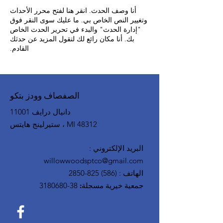
أنا وصف الحدث. انقر هنا لفتح محرر الأحداث
وتغيير النص الخاص بي. ما عليك سوى النقر فوق
"إدارة الحدث" والبدء في تحرير الحدث الخاص
بك. أنا مكان رائع لك لتقول المزيد عن حدثك
القادم.
الصفصاف وودز بتكو
11001 دانيال درايف
ستيرلينج هايتس ، MI 48312
البريد الإلكتروني
:
willowwoodsptco@gmail.com
الهاتف
:
(586) 825-2850
جمعية خيرية مسجلة:
38-3180680