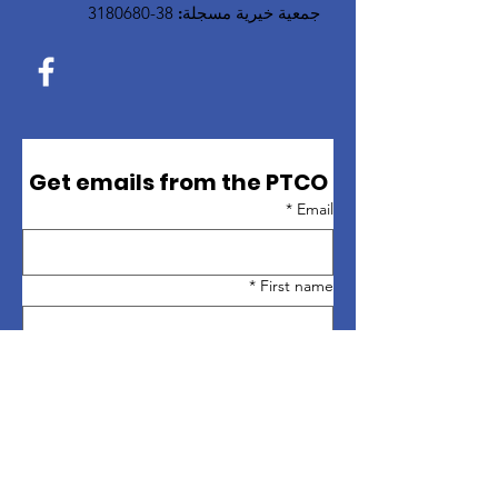
جمعية خيرية مسجلة:
38-3180680
Get emails from the PTCO
*
Email
*
First name
*
Last name
Sign up