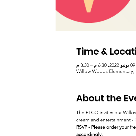
Time & Locat
09 يونيو 2022، 6:30 م – 8:30 م
Willow Woods Elementary, 1
About the Ev
The PTCO invites our Willow
cream and entertainment - it
RSVP - Please order your 
fr
accordingly. 