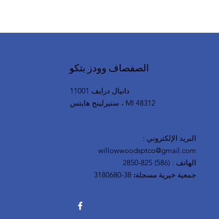
الصفصاف وودز بتكو
11001 دانيال درايف
ستيرلينج هايتس ، MI 48312
البريد الإلكتروني
:
willowwoodsptco@gmail.com
الهاتف
:
(586) 825-2850
جمعية خيرية مسجلة:
38-3180680