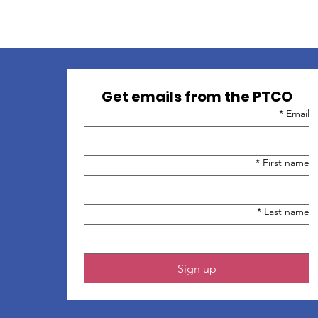
Get emails from the PTCO
*
Email
*
First name
*
Last name
Sign up