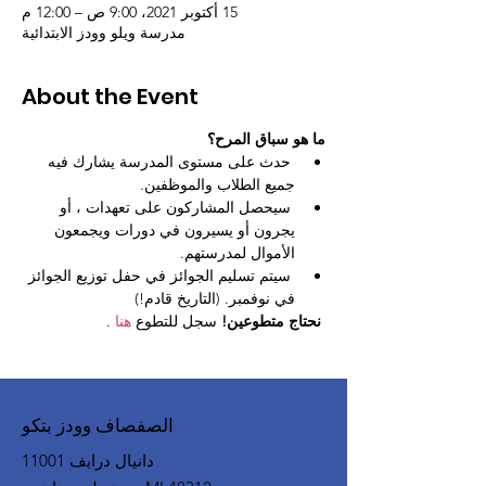
15 أكتوبر 2021، 9:00 ص – 12:00 م
مدرسة ويلو وودز الابتدائية
About the Event
ما هو سباق المرح؟
 حدث على مستوى المدرسة يشارك فيه 
جميع الطلاب والموظفين.
 سيحصل المشاركون على تعهدات ، أو 
يجرون أو يسيرون في دورات ويجمعون 
الأموال لمدرستهم.
 سيتم تسليم الجوائز في حفل توزيع الجوائز 
في نوفمبر. (التاريخ قادم!)
نحتاج متطوعين!
 سجل للتطوع 
هنا
 .
الصفصاف وودز بتكو
11001 دانيال درايف