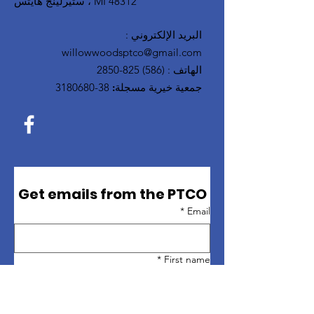
ستيرلينج هايتس ، MI 48312
البريد الإلكتروني
:
willowwoodsptco@gmail.com
الهاتف
:
(586) 825-2850
جمعية خيرية مسجلة:
38-3180680
Get emails from the PTCO
*
Email
*
First name
*
Last name