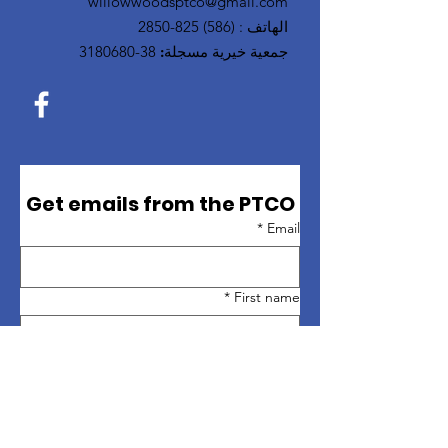
willowwoodsptco@gmail.com
الهاتف
:
(586) 825-2850
جمعية خيرية مسجلة:
38-3180680
Get emails from the PTCO
*
Email
*
First name
*
Last name
Sign up