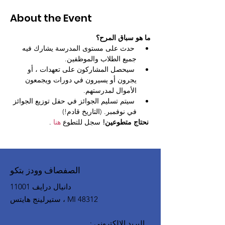
About the Event
ما هو سباق المرح؟
 حدث على مستوى المدرسة يشارك فيه 
جميع الطلاب والموظفين.
 سيحصل المشاركون على تعهدات ، أو 
يجرون أو يسيرون في دورات ويجمعون 
الأموال لمدرستهم.
 سيتم تسليم الجوائز في حفل توزيع الجوائز 
في نوفمبر. (التاريخ قادم!)
نحتاج متطوعين!
 سجل للتطوع 
هنا
 .
الصفصاف وودز بتكو
11001 دانيال درايف
ستيرلينج هايتس ، MI 48312
البريد الإلكتروني
: