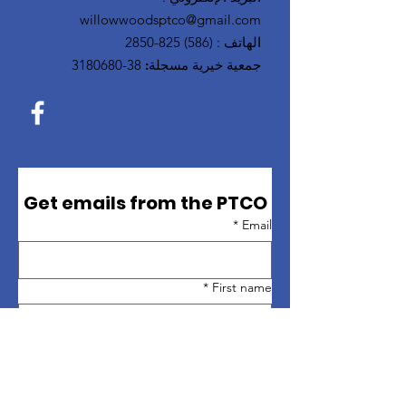
willowwoodsptco@gmail.com
الهاتف
:
(586) 825-2850
جمعية خيرية مسجلة:
38-3180680
Get emails from the PTCO
*
Email
*
First name
*
Last name