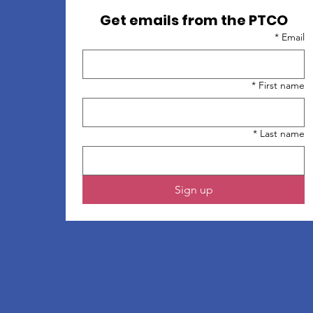
Get emails from the PTCO
*
Email
*
First name
*
Last name
Sign up