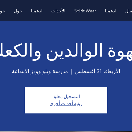
صال
ادعمنا
Spirit Wear
الأحداث
ادعمنا
حول
حو
وة الوالدين والكع
الأربعاء، 31 أغسطس
  |  
مدرسة ويلو وودز الابتدائية
التسجيل مغلق
رؤية أحداث أخرى