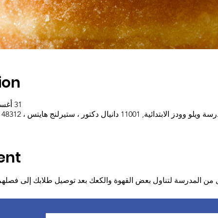
ion
31 أغسطس 2022، 8:45 ص – 9:30 ص
و وودز الابتدائية, 11001 دانيال دكتور ، ستيرلنج هايتس ، MI 48312 ، الولايات المتحدة الأمريكية
ent
ول من المدرسة لتناول بعض القهوة والكعك بعد توصيل طلابك إلى فصلهم