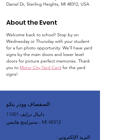
Daniel Dr, Sterling Heights, MI 48312, USA
About the Event
Welcome back to school! Stop by on 
Wednesday or Thursday with your student 
for a fun photo opportunity. We’ll have yard 
signs by the main doors and lower level 
doors for picture perfect memories. Thank 
you to 
Motor City Yard Card
 for the yard 
signs!
الصفصاف وودز بتكو
11001 دانيال درايف
ستيرلينج هايتس ، MI 48312
البريد الإلكتروني
: