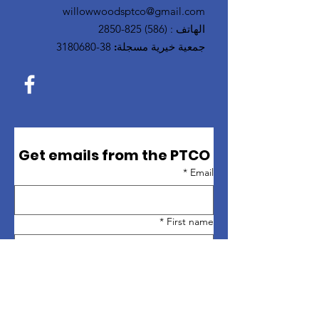
willowwoodsptco@gmail.com
الهاتف
:
(586) 825-2850
جمعية خيرية مسجلة:
38-3180680
Get emails from the PTCO
*
Email
*
First name
*
Last name