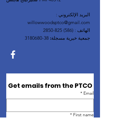
البريد الإلكتروني
:
willowwoodsptco@gmail.com
الهاتف
:
(586) 825-2850
جمعية خيرية مسجلة:
38-3180680
Get emails from the PTCO
*
Email
*
First name
*
Last name