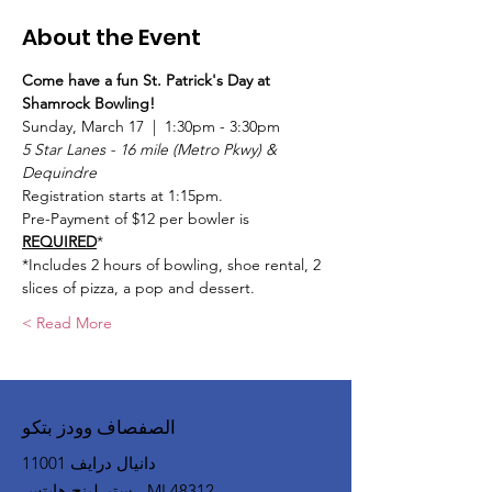
About the Event
Come have a fun St. Patrick's Day at 
Shamrock Bowling!
Sunday, March 17  |  1:30pm - 3:30pm
5 Star Lanes - 16 mile (Metro Pkwy) & 
Dequindre
Registration starts at 1:15pm.
Pre-Payment of $12 per bowler is 
REQUIRED
*
*Includes 2 hours of bowling, shoe rental, 2 
slices of pizza, a pop and dessert.
Read More >
الصفصاف وودز بتكو
11001 دانيال درايف
ستيرلينج هايتس ، MI 48312